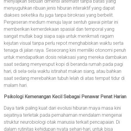
menyajikan sebuah dimensi alternatif tanpa batas yang
menyuguhkan ribuan jenis hiburan interaktif yang dapat
diakses seketika itu juga tanpa birokrasi yang berbelit.
Pergeseran medium menuju layar sentuh gawai pintar ini
memberikan kemerdekaan spasial dan temporal yang
sangat mutlak bagi siapa saja untuk menikmati ragam
kejutan visual tanpa perlu repot menghabiskan waktu serta
tenaga di jalan raya. Seseorang kini memiliki otonomi penuh
untuk mendapatkan dosis relaksasi yang mereka dambakan
saat sedang menyeruput kopi di beranda rumah pada pagi
hari, di sela-sela waktu istirahat makan siang, atau bahkan
saat sedang merebahkan tubuh lelah di atas tempat tidur di
malam hari.
Psikologi Kemenangan Kecil Sebagai Penawar Penat Harian
Daya tarik paling kuat dari evolusi hiburan maya masa kini
sejatinya terletak pada pemahaman mendalam mengenai
struktur neurobiologi otak manusia terkait pencapaian. Di
dalam rutinitas kehidupan nyata sehari-hari, untuk bisa