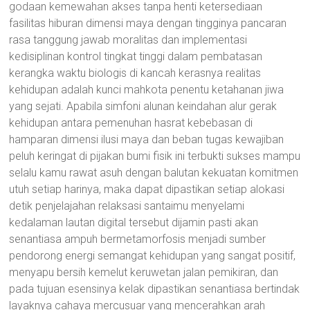
godaan kemewahan akses tanpa henti ketersediaan
fasilitas hiburan dimensi maya dengan tingginya pancaran
rasa tanggung jawab moralitas dan implementasi
kedisiplinan kontrol tingkat tinggi dalam pembatasan
kerangka waktu biologis di kancah kerasnya realitas
kehidupan adalah kunci mahkota penentu ketahanan jiwa
yang sejati. Apabila simfoni alunan keindahan alur gerak
kehidupan antara pemenuhan hasrat kebebasan di
hamparan dimensi ilusi maya dan beban tugas kewajiban
peluh keringat di pijakan bumi fisik ini terbukti sukses mampu
selalu kamu rawat asuh dengan balutan kekuatan komitmen
utuh setiap harinya, maka dapat dipastikan setiap alokasi
detik penjelajahan relaksasi santaimu menyelami
kedalaman lautan digital tersebut dijamin pasti akan
senantiasa ampuh bermetamorfosis menjadi sumber
pendorong energi semangat kehidupan yang sangat positif,
menyapu bersih kemelut keruwetan jalan pemikiran, dan
pada tujuan esensinya kelak dipastikan senantiasa bertindak
layaknya cahaya mercusuar yang mencerahkan arah