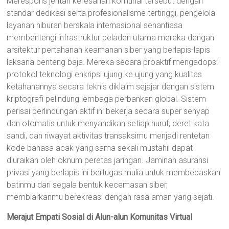
Merespons jeritan keresahan komunal tersebut dengan
standar dedikasi serta profesionalisme tertinggi, pengelola
layanan hiburan berskala internasional senantiasa
membentengi infrastruktur peladen utama mereka dengan
arsitektur pertahanan keamanan siber yang berlapis-lapis
laksana benteng baja. Mereka secara proaktif mengadopsi
protokol teknologi enkripsi ujung ke ujung yang kualitas
ketahanannya secara teknis diklaim sejajar dengan sistem
kriptografi pelindung lembaga perbankan global. Sistem
perisai perlindungan aktif ini bekerja secara super senyap
dan otomatis untuk menyandikan setiap huruf, deret kata
sandi, dan riwayat aktivitas transaksimu menjadi rentetan
kode bahasa acak yang sama sekali mustahil dapat
diuraikan oleh oknum peretas jaringan. Jaminan asuransi
privasi yang berlapis ini bertugas mulia untuk membebaskan
batinmu dari segala bentuk kecemasan siber,
membiarkanmu berekreasi dengan rasa aman yang sejati.
Merajut Empati Sosial di Alun-alun Komunitas Virtual