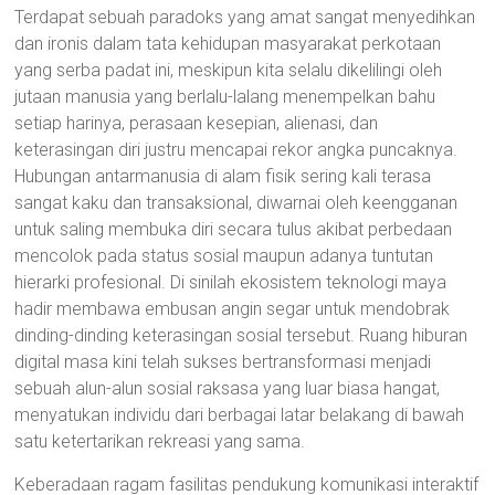
Terdapat sebuah paradoks yang amat sangat menyedihkan
dan ironis dalam tata kehidupan masyarakat perkotaan
yang serba padat ini, meskipun kita selalu dikelilingi oleh
jutaan manusia yang berlalu-lalang menempelkan bahu
setiap harinya, perasaan kesepian, alienasi, dan
keterasingan diri justru mencapai rekor angka puncaknya.
Hubungan antarmanusia di alam fisik sering kali terasa
sangat kaku dan transaksional, diwarnai oleh keengganan
untuk saling membuka diri secara tulus akibat perbedaan
mencolok pada status sosial maupun adanya tuntutan
hierarki profesional. Di sinilah ekosistem teknologi maya
hadir membawa embusan angin segar untuk mendobrak
dinding-dinding keterasingan sosial tersebut. Ruang hiburan
digital masa kini telah sukses bertransformasi menjadi
sebuah alun-alun sosial raksasa yang luar biasa hangat,
menyatukan individu dari berbagai latar belakang di bawah
satu ketertarikan rekreasi yang sama.
Keberadaan ragam fasilitas pendukung komunikasi interaktif