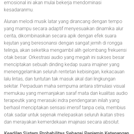
emosional ini akan mulai bekerja mendominasi
kesadaranmu.
Alunan melodi musik latar yang dirancang dengan tempo
yang mampu secara adaptif menyesuaikan dinamika alur
cerita, dikombinasikan secara apik dengan efek suara
kejutan yang beresonansi dengan sangat jernih di rongga
telinga, akan seketika mengambil alih gelombang frekuensi
otak besar. Orkestrasi audio yang megah ini sukses besar
menciptakan sebuah dinding kedap suara imajiner yang
menenggelamkan seluruh rentetan kebisingan, kekacauan
lalu lintas, dan tuntutan tak masuk akal dari lingkungan
sekitar. Perpaduan maha sempurna antara stimulasi visual
memukau yang memanjakan saraf mata dan kualitas audio
terapeutik yang merasuki indra pendengaran inilah yang
berhasil menciptakan sensasi imersif tanpa cela, membius
otak sadar untuk sejenak melepaskan seluruh ikatan stres
dan merayakan kemerdekaan imajinasi secara absolut.
Keadilan Sistem Probabilitas Sebagai Penjamin Ketenangan