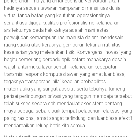
pencerahan ilmu yang amat esensial. Kenyataan akan
hadirnya sebuah tawaran hamparan dimensi luas dunia
virtual tanpa batas yang keutuhan operasionalnya
senantiasa dijaga kualitas profesionalisme kelancaran
arsitekturnya pada hakikatnya adalah manifestasi
perwujudan kemampuan ras manusia dalam mendesain
ruang suaka atas kerasnya gempuran tekanan rutinitas
keseharian yang melelahkan fisik. Konvergensi inovasi yang
begitu cemerlang berpadu apik antara mahakarya desain
wajah antarmuka layar sentuh, kelancaran kecepatan
transmisi respons komputasi awan yang amat luar biasa,
tegaknya transparansi nilai keadilan probabilitas
matematika yang sangat absolut, serta tebalnya tameng
perisai perlindungan privasi yang tangguh membaja tersebut
telah sukses secara sah mendaulat ekosistem bentang
maya sebagai sebaik-baik tempat pelabuhan relaksasi yang
paling rasional, amat sangat terlindung, dan luar biasa efektif
mendamaikan relung batin kita semua.