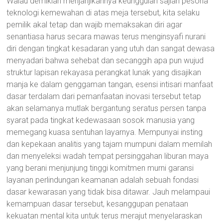
Walau demikian menjanjikannya keunggulan sajian pesona
teknologi kemewahan di atas meja tersebut, kita selaku
pemilik akal tetap dan wajib memaksakan diri agar
senantiasa harus secara mawas terus menginsyafi nurani
diri dengan tingkat kesadaran yang utuh dan sangat dewasa
menyadari bahwa sehebat dan secanggih apa pun wujud
struktur lapisan rekayasa perangkat lunak yang disajikan
manja ke dalam genggaman tangan, esensi intisari manfaat
dasar terdalam dari pemanfaatan inovasi tersebut tetap
akan selamanya mutlak bergantung seratus persen tanpa
syarat pada tingkat kedewasaan sosok manusia yang
memegang kuasa sentuhan layarnya. Mempunyai insting
dan kepekaan analitis yang tajam mumpuni dalam memilah
dan menyeleksi wadah tempat persinggahan liburan maya
yang berani menjunjung tinggi komitmen murni garansi
layanan perlindungan keamanan adalah sebuah fondasi
dasar kewarasan yang tidak bisa ditawar. Jauh melampaui
kemampuan dasar tersebut, kesanggupan penataan
kekuatan mental kita untuk terus merajut menyelaraskan