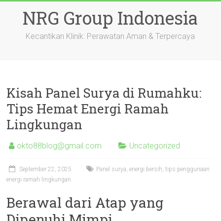
Skip
NRG Group Indonesia
to
content
Kecantikan Klinik: Perawatan Aman & Terpercaya
Kisah Panel Surya di Rumahku:
Tips Hemat Energi Ramah
Lingkungan
okto88blog@gmail.com
Uncategorized
September 22, 2025
Panel surya, energi bersih, tips penggunaan
energi ramah lingkungan
Berawal dari Atap yang
Dipenuhi Mimpi