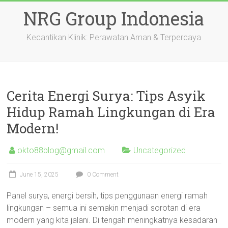
Skip
NRG Group Indonesia
to
content
Kecantikan Klinik: Perawatan Aman & Terpercaya
Cerita Energi Surya: Tips Asyik
Hidup Ramah Lingkungan di Era
Modern!
okto88blog@gmail.com
Uncategorized
June 15, 2025
0 Comment
Panel surya, energi bersih, tips penggunaan energi ramah
lingkungan – semua ini semakin menjadi sorotan di era
modern yang kita jalani. Di tengah meningkatnya kesadaran