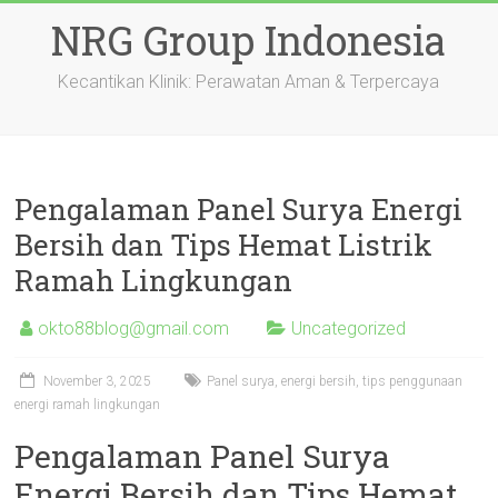
Skip
NRG Group Indonesia
to
content
Kecantikan Klinik: Perawatan Aman & Terpercaya
Pengalaman Panel Surya Energi
Bersih dan Tips Hemat Listrik
Ramah Lingkungan
okto88blog@gmail.com
Uncategorized
November 3, 2025
Panel surya, energi bersih, tips penggunaan
energi ramah lingkungan
Pengalaman Panel Surya
Energi Bersih dan Tips Hemat