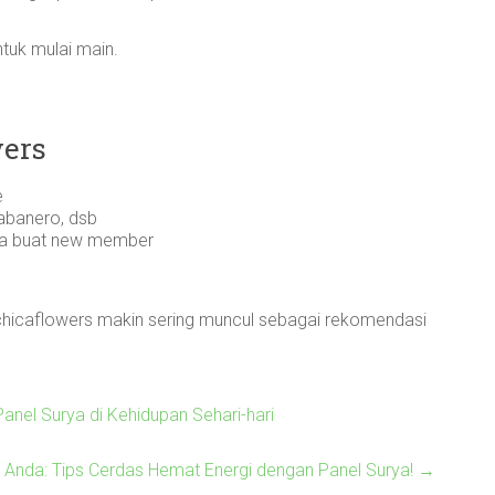
ntuk mulai main.
wers
e
abanero, dsb
uma buat new member
 chicaflowers makin sering muncul sebagai rekomendasi
anel Surya di Kehidupan Sehari-hari
i Anda: Tips Cerdas Hemat Energi dengan Panel Surya!
→