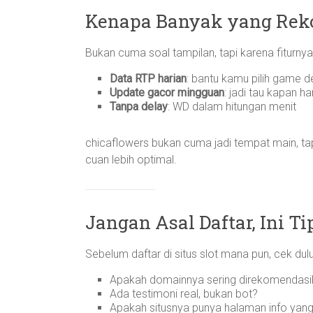
Kenapa Banyak yang Rek
Bukan cuma soal tampilan, tapi karena fiturnya
Data RTP harian
: bantu kamu pilih game d
Update gacor mingguan
: jadi tau kapan 
Tanpa delay
: WD dalam hitungan menit
chicaflowers bukan cuma jadi tempat main, tap
cuan lebih optimal.
Jangan Asal Daftar, Ini Ti
Sebelum daftar di situs slot mana pun, cek dulu
Apakah domainnya sering direkomendasi
Ada testimoni real, bukan bot?
Apakah situsnya punya halaman info yang