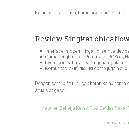
Kalau semua itu ada, kamu bisa lebih tenang u
Review Singkat chicaflo
Interface: modern, ringan di semua devic
Game: lengkap dari Pragmatic, PGSoft, H
Event bonus: harian & mingguan, gak c
Komunitas: aktif, diskusi game juga hidup
Dengan semua fitur ini, gak heran kalau nama
situs slot gacor.
←
Matahari Bekerja Keras: Tips Cerdas Pakai P
Ceriakan Har