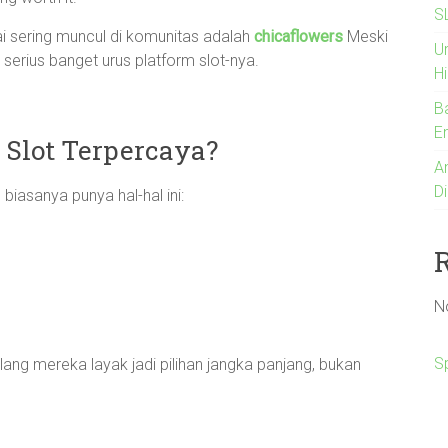
S
ai sering muncul di komunitas adalah
chicaflowers
Meski
U
 serius banget urus platform slot-nya.
Hi
B
En
s Slot Terpercaya?
An
Di
 biasanya punya hal-hal ini:
N
S
ang mereka layak jadi pilihan jangka panjang, bukan