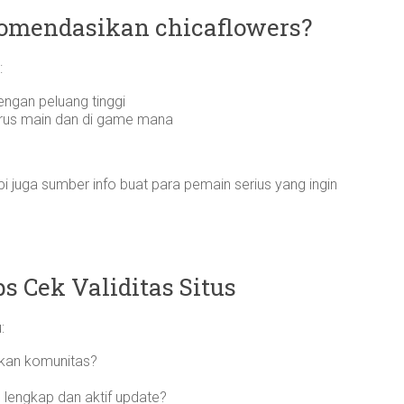
omendasikan chicaflowers?
:
engan peluang tinggi
harus main dan di game mana
i juga sumber info buat para pemain serius yang ingin
ps Cek Validitas Situs
:
kan komunitas?
 lengkap dan aktif update?