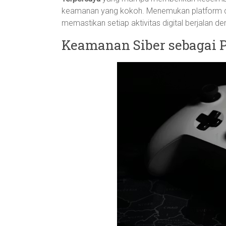
keamanan yang kokoh. Menemukan platform deng
memastikan setiap aktivitas digital berjalan
Keamanan Siber sebagai P