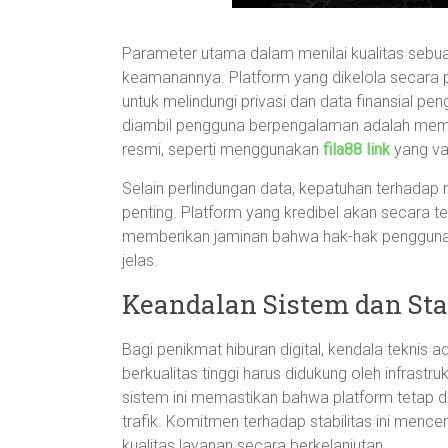
Parameter utama dalam menilai kualitas sebuah 
keamanannya. Platform yang dikelola secara p
untuk melindungi privasi dan data finansial pe
diambil pengguna berpengalaman adalah mema
resmi, seperti menggunakan
fila88 link
yang va
Selain perlindungan data, kepatuhan terhadap re
penting. Platform yang kredibel akan secara 
memberikan jaminan bahwa hak-hak pengguna 
jelas.
Keandalan Sistem dan Stab
Bagi penikmat hiburan digital, kendala teknis 
berkualitas tinggi harus didukung oleh infrast
sistem ini memastikan bahwa platform tetap d
trafik. Komitmen terhadap stabilitas ini men
kualitas layanan secara berkelanjutan.