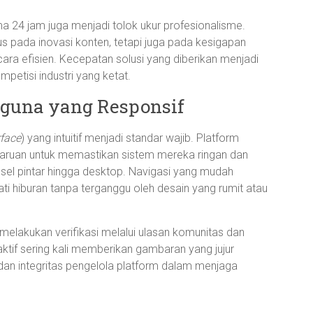
 24 jam juga menjadi tolok ukur profesionalisme.
us pada inovasi konten, tetapi juga pada kesigapan
ra efisien. Kecepatan solusi yang diberikan menjadi
petisi industri yang ketat.
guna yang Responsif
rface
) yang intuitif menjadi standar wajib. Platform
baruan untuk memastikan sistem mereka ringan dan
onsel pintar hingga desktop. Navigasi yang mudah
 hiburan tanpa terganggu oleh desain yang rumit atau
melakukan verifikasi melalui ulasan komunitas dan
 aktif sering kali memberikan gambaran yang jujur
 dan integritas pengelola platform dalam menjaga