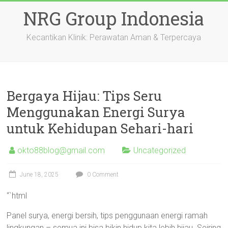
Skip
NRG Group Indonesia
to
content
Kecantikan Klinik: Perawatan Aman & Terpercaya
Bergaya Hijau: Tips Seru
Menggunakan Energi Surya
untuk Kehidupan Sehari-hari
okto88blog@gmail.com
Uncategorized
June 18, 2025
0 Comment
“`html
Panel surya, energi bersih, tips penggunaan energi ramah
lingkungan – semua ini bisa bikin hidup kita lebih hijau. Seiring