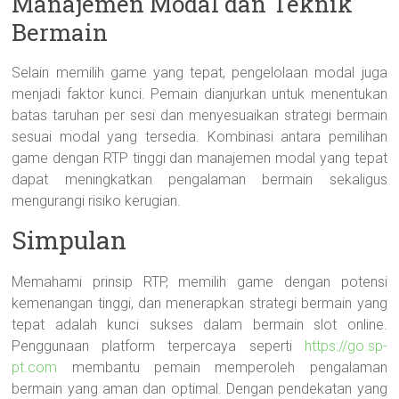
Manajemen Modal dan Teknik
Bermain
Selain memilih game yang tepat, pengelolaan modal juga
menjadi faktor kunci. Pemain dianjurkan untuk menentukan
batas taruhan per sesi dan menyesuaikan strategi bermain
sesuai modal yang tersedia. Kombinasi antara pemilihan
game dengan RTP tinggi dan manajemen modal yang tepat
dapat meningkatkan pengalaman bermain sekaligus
mengurangi risiko kerugian.
Simpulan
Memahami prinsip RTP, memilih game dengan potensi
kemenangan tinggi, dan menerapkan strategi bermain yang
tepat adalah kunci sukses dalam bermain slot online.
Penggunaan platform terpercaya seperti
https://go.sp-
pt.com
membantu pemain memperoleh pengalaman
bermain yang aman dan optimal. Dengan pendekatan yang