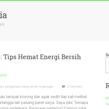
ia
aya
p: Tips Hemat Energi Bersih
S
ized
, tips penggunaan energi ramah lingkungan
0 Comment
elalu tampak kosong dan agak sedih tiap kali melihat
Me
etangga lain pasang panel surya. Saya pikir, “kenapa
S
 surya sederhana. Perasaan pertama? Campur aduk: