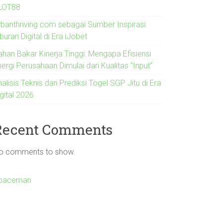
LOT88
rbanthriving.com sebagai Sumber Inspirasi
buran Digital di Era iJobet
ahan Bakar Kinerja Tinggi: Mengapa Efisiensi
ergi Perusahaan Dimulai dari Kualitas “Input”
alisis Teknis dan Prediksi Togel SGP Jitu di Era
gital 2026
Recent Comments
o comments to show.
paceman