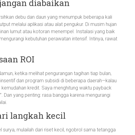
 jangan diabaikan
rsihkan debu dan daun yang menumpuk beberapa kali
tput melalui aplikasi atau alat pengukur. Di musim hujan
inan lumut atau kotoran menempel. Instalasi yang baik
mengurangi kebutuhan perawatan intensif. Intinya, rawat
asaan ROI
mun, ketika melihat pengurangan tagihan tiap bulan,
insentif dan program subsidi di beberapa daerah—kalau
u kemudahan kredit. Saya menghitung waktu payback
atis”. Dan yang penting: rasa bangga karena mengurangi
lai.
ari langkah kecil
surya, mulailah dari riset kecil, ngobrol sama tetangga