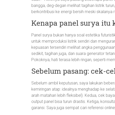
bangga, deg-degan melihat tagihan listrik turun,
berkontribusi ke energi bersih meski skalanya
Kenapa panel surya itu 
Panel surya bukan hanya soal estetika futurist
untuk memproduksi listrik sendiri dan menguran
kepuasan tersendiri melihat angka penggunaan li
sedikit, tagihan juga, dan suara generator te
Pokoknya, hati terasa lebih ringan, seperti m
Sebelum pasang: cek-cek
Sebelum ambil keputusan, saya lakukan beber
kemiringan atap: idealnya menghadap ke selatan
arah matahari lebih fleksibel). Kedua, cek baya
output panel bisa turun drastis. Ketiga, konsu
garansi. Saya juga sempat cari referensi onl