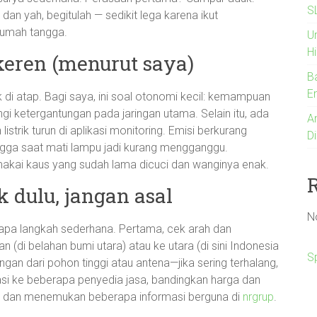
S
 dan yah, begitulah — sedikit lega karena ikut
 rumah tangga.
U
Hi
keren (menurut saya)
B
En
ik di atap. Bagi saya, ini soal otonomi kecil: kemampuan
gi ketergantungan pada jaringan utama. Selain itu, ada
An
strik turun di aplikasi monitoring. Emisi berkurang
Di
tangga saat mati lampu jadi kurang mengganggu.
emakai kaus yang sudah lama dicuci dan wanginya enak.
 dulu, jangan asal
N
apa langkah sederhana. Pertama, cek arah dan
 (di belahan bumi utara) atau ke utara (di sini Indonesia
S
ngan dari pohon tinggi atau antena—jika sering terhalang,
ltasi ke beberapa penyedia jasa, bandingkan harga dan
ine dan menemukan beberapa informasi berguna di
nrgrup
.