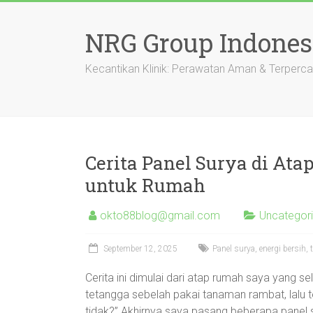
Skip
to
NRG Group Indones
content
Kecantikan Klinik: Perawatan Aman & Terperc
Cerita Panel Surya di Ata
untuk Rumah
okto88blog@gmail.com
Uncategor
September 12, 2025
Panel surya, energi bersih
Cerita ini dimulai dari atap rumah saya yang s
tetangga sebelah pakai tanaman rambat, lalu t
tidak?” Akhirnya saya pasang beberapa panel