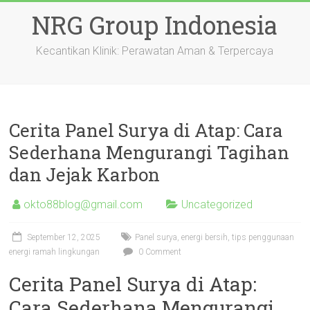
Skip
NRG Group Indonesia
to
content
Kecantikan Klinik: Perawatan Aman & Terpercaya
Cerita Panel Surya di Atap: Cara
Sederhana Mengurangi Tagihan
dan Jejak Karbon
okto88blog@gmail.com
Uncategorized
September 12, 2025
Panel surya, energi bersih, tips penggunaan
energi ramah lingkungan
0 Comment
Cerita Panel Surya di Atap:
Cara Sederhana Mengurangi