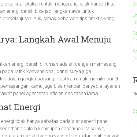
g bisa kita lakukan untuk mengurangi jejak karbon kita,
S
 energi bersih bisa jadi langkah awal untuk
U
berkelanjutan. Yuk, simak beberapa tips praktis yang
Hi
B
rya: Langkah Awal Menuju
En
An
Di
atkan energi bersih di rumah adalah dengan memasang
pada listrik konvensional, panel surya juga
rik dalam jangka panjang. Pastikan untuk memilih panel
s pemasangan, kamu juga bisa mencari penyedia layanan
wat panel agar tetap efisien dan tahan lama.
N
at Energi
S
ergi tidak hanya sebatas pada alat seperti panel
ederhana dalam kehidupan sehari-hari. Misalnya,
 peralatan rumah tangga yang efisien, atau lebih banyak