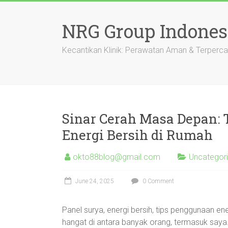
Skip
to
NRG Group Indones
content
Kecantikan Klinik: Perawatan Aman & Terperc
Sinar Cerah Masa Depan:
Energi Bersih di Rumah
okto88blog@gmail.com
Uncategor
June 24, 2025
0 Comment
Panel surya, energi bersih, tips penggunaan e
hangat di antara banyak orang, termasuk saya.