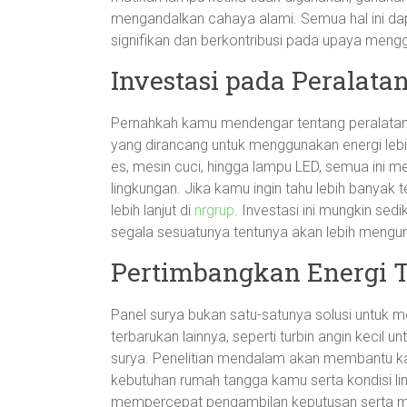
mengandalkan cahaya alami. Semua hal ini da
signifikan dan berkontribusi pada upaya meng
Investasi pada Peralat
Pernahkah kamu mendengar tentang peralatan
yang dirancang untuk menggunakan energi lebih
es, mesin cuci, hingga lampu LED, semua ini 
lingkungan. Jika kamu ingin tahu lebih banyak te
lebih lanjut di
nrgrup
. Investasi ini mungkin sedi
segala sesuatunya tentunya akan lebih mengu
Pertimbangkan Energi 
Panel surya bukan satu-satunya solusi untuk 
terbarukan lainnya, seperti turbin angin kecil
surya. Penelitian mendalam akan membantu 
kebutuhan rumah tangga kamu serta kondisi li
mempercepat pengambilan keputusan serta me