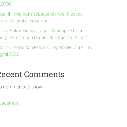
LOT88
rbanthriving.com sebagai Sumber Inspirasi
buran Digital di Era iJobet
ahan Bakar Kinerja Tinggi: Mengapa Efisiensi
ergi Perusahaan Dimulai dari Kualitas “Input”
alisis Teknis dan Prediksi Togel SGP Jitu di Era
gital 2026
Recent Comments
o comments to show.
paceman