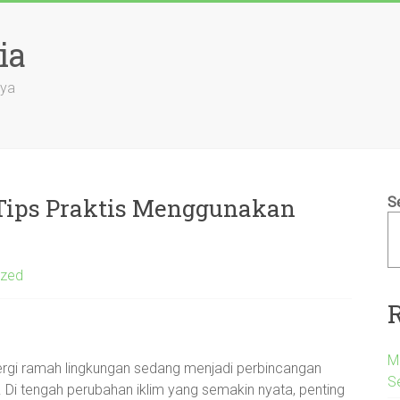
ia
aya
 Tips Praktis Menggunakan
S
ized
Me
nergi ramah lingkungan sedang menjadi perbincangan
S
 Di tengah perubahan iklim yang semakin nyata, penting