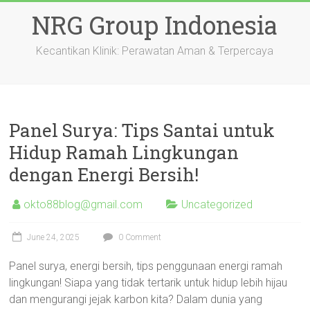
Skip
NRG Group Indonesia
to
content
Kecantikan Klinik: Perawatan Aman & Terpercaya
Panel Surya: Tips Santai untuk
Hidup Ramah Lingkungan
dengan Energi Bersih!
okto88blog@gmail.com
Uncategorized
June 24, 2025
0 Comment
Panel surya, energi bersih, tips penggunaan energi ramah
lingkungan! Siapa yang tidak tertarik untuk hidup lebih hijau
dan mengurangi jejak karbon kita? Dalam dunia yang