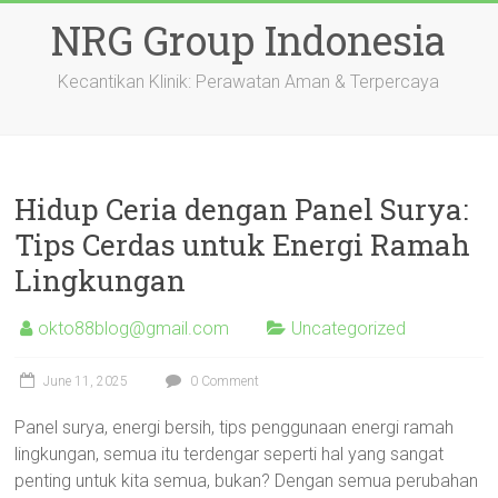
Skip
NRG Group Indonesia
to
content
Kecantikan Klinik: Perawatan Aman & Terpercaya
Hidup Ceria dengan Panel Surya:
Tips Cerdas untuk Energi Ramah
Lingkungan
okto88blog@gmail.com
Uncategorized
June 11, 2025
0 Comment
Panel surya, energi bersih, tips penggunaan energi ramah
lingkungan, semua itu terdengar seperti hal yang sangat
penting untuk kita semua, bukan? Dengan semua perubahan