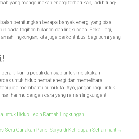
mah yang menggunakan energi terbarukan, jadi hitung-
Cobalah perhitungkan berapa banyak energi yang bisa
 pada tagihan bulanan dan lingkungan. Sekali lagi,
ramah lingkungan, kita juga berkontribusi bagi bumi yang
!
tu berarti kamu peduli dan siap untuk melakukan
cerdas untuk hidup hemat energi dan memelihara
api juga membantu bumi kita. Ayo, jangan ragu untuk
ri hari-harimu dengan cara yang ramah lingkungan!
ya untuk Hidup Lebih Ramah Lingkungan
ps Seru Gunakan Panel Surya di Kehidupan Sehari-hari!
→