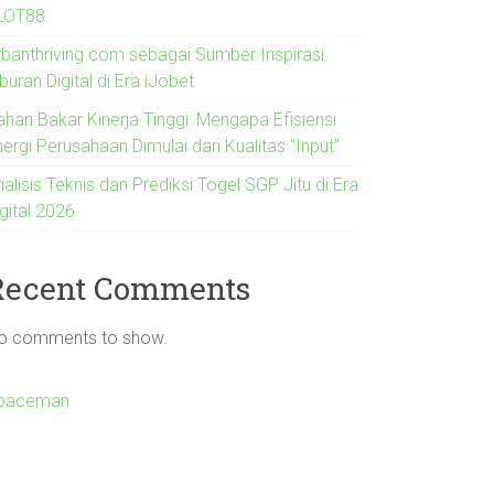
LOT88
rbanthriving.com sebagai Sumber Inspirasi
buran Digital di Era iJobet
ahan Bakar Kinerja Tinggi: Mengapa Efisiensi
ergi Perusahaan Dimulai dari Kualitas “Input”
alisis Teknis dan Prediksi Togel SGP Jitu di Era
gital 2026
Recent Comments
o comments to show.
paceman