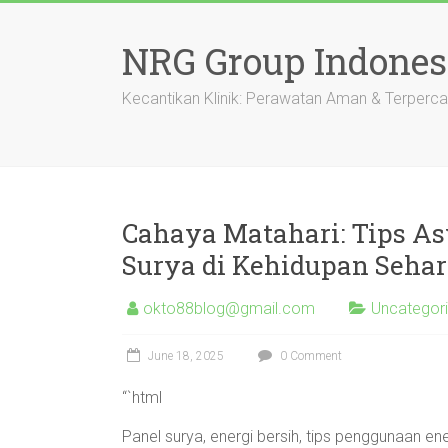
Skip
to
NRG Group Indones
content
Kecantikan Klinik: Perawatan Aman & Terperc
Cahaya Matahari: Tips A
Surya di Kehidupan Sehar
okto88blog@gmail.com
Uncategor
June 18, 2025
0 Comment
“`html
Panel surya, energi bersih, tips penggunaan e