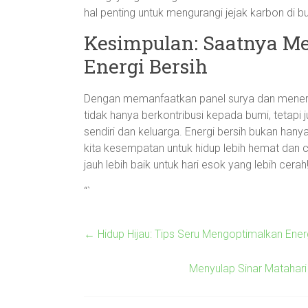
hal penting untuk mengurangi jejak karbon di bu
Kesimpulan: Saatnya M
Energi Bersih
Dengan memanfaatkan panel surya dan menera
tidak hanya berkontribusi kepada bumi, tetapi 
sendiri dan keluarga. Energi bersih bukan hany
kita kesempatan untuk hidup lebih hemat dan c
jauh lebih baik untuk hari esok yang lebih cerah
“`
←
Hidup Hijau: Tips Seru Mengoptimalkan Ener
Menyulap Sinar Matahari