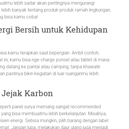
uatmu lebih sadar akan pentingnya mengurangi
u lebih banyak tentang produk-produk ramah lingkungan,
ang bisa kamu coba!
ergi Bersih untuk Kehidupan
 bisa kamu terapkan saat bepergian. Ambil contoh,
t ini, kamu bisa nge-charge ponsel atau tablet di mana
ng datang ke pantai atau camping, tanpa khawatir
dan pastinya bikin kegiatan di luar ruanganmu lebih
 Jejak Karbon
seperti panel surya memang sangat recommended.
n yang bisa membuatmu lebih berkelanjutan. Misalnya,
en energi. Sebisa mungkin, pilih barang dengan label
ihemat. Jangan lupa, melakukan daur ulang juga menjadi