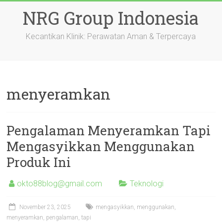
Skip
NRG Group Indonesia
to
content
Kecantikan Klinik: Perawatan Aman & Terpercaya
menyeramkan
Pengalaman Menyeramkan Tapi
Mengasyikkan Menggunakan
Produk Ini
okto88blog@gmail.com
Teknologi
November 23, 2025
mengasyikkan
,
menggunakan
,
menyeramkan
,
pengalaman
,
tapi