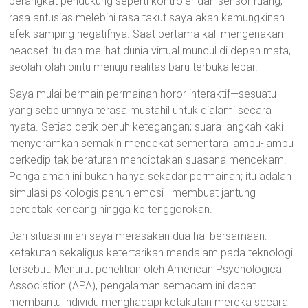
perangkat pendukung seperti kontroler dan sensor ruang,
rasa antusias melebihi rasa takut saya akan kemungkinan
efek samping negatifnya. Saat pertama kali mengenakan
headset itu dan melihat dunia virtual muncul di depan mata,
seolah-olah pintu menuju realitas baru terbuka lebar.
Saya mulai bermain permainan horor interaktif—sesuatu
yang sebelumnya terasa mustahil untuk dialami secara
nyata. Setiap detik penuh ketegangan; suara langkah kaki
menyeramkan semakin mendekat sementara lampu-lampu
berkedip tak beraturan menciptakan suasana mencekam.
Pengalaman ini bukan hanya sekadar permainan; itu adalah
simulasi psikologis penuh emosi—membuat jantung
berdetak kencang hingga ke tenggorokan.
Dari situasi inilah saya merasakan dua hal bersamaan:
ketakutan sekaligus ketertarikan mendalam pada teknologi
tersebut. Menurut penelitian oleh American Psychological
Association (APA), pengalaman semacam ini dapat
membantu individu menghadapi ketakutan mereka secara