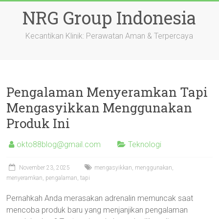
Skip
NRG Group Indonesia
to
content
Kecantikan Klinik: Perawatan Aman & Terpercaya
Pengalaman Menyeramkan Tapi
Mengasyikkan Menggunakan
Produk Ini
okto88blog@gmail.com
Teknologi
November 23, 2025
mengasyikkan
,
menggunakan
,
menyeramkan
,
pengalaman
,
tapi
Pernahkah Anda merasakan adrenalin memuncak saat
mencoba produk baru yang menjanjikan pengalaman