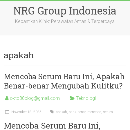
Skip
NRG Group Indonesia
to
content
Kecantikan Klinik: Perawatan Aman & Terpercaya
apakah
Mencoba Serum Baru Ini, Apakah
Benar-benar Mengubah Kulitku?
okto88blog@gmail.com
Teknologi
November 18, 2025
apakah
,
baru
,
benar
,
mencoba
,
serum
Mencoba Serum Baru Ini,