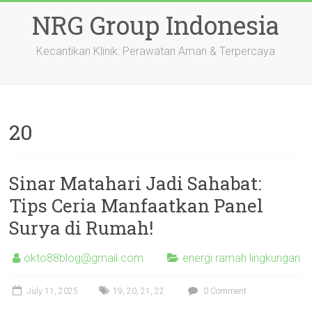
Skip
NRG Group Indonesia
to
content
Kecantikan Klinik: Perawatan Aman & Terpercaya
20
Sinar Matahari Jadi Sahabat:
Tips Ceria Manfaatkan Panel
Surya di Rumah!
okto88blog@gmail.com
energi ramah lingkungan
July 11, 2025
19
,
20
,
21
,
22
0 Comment