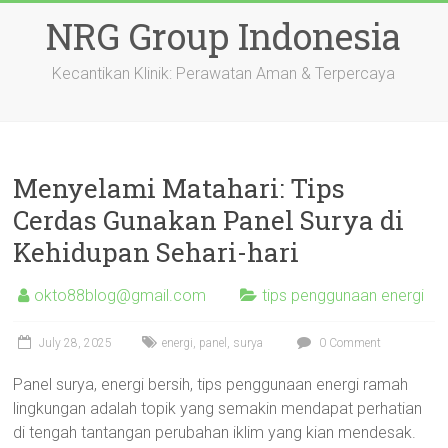
Skip
NRG Group Indonesia
to
content
Kecantikan Klinik: Perawatan Aman & Terpercaya
Menyelami Matahari: Tips
Cerdas Gunakan Panel Surya di
Kehidupan Sehari-hari
okto88blog@gmail.com
tips penggunaan energi
July 28, 2025
energi
,
panel
,
surya
0 Comment
Panel surya, energi bersih, tips penggunaan energi ramah
lingkungan adalah topik yang semakin mendapat perhatian
di tengah tantangan perubahan iklim yang kian mendesak.