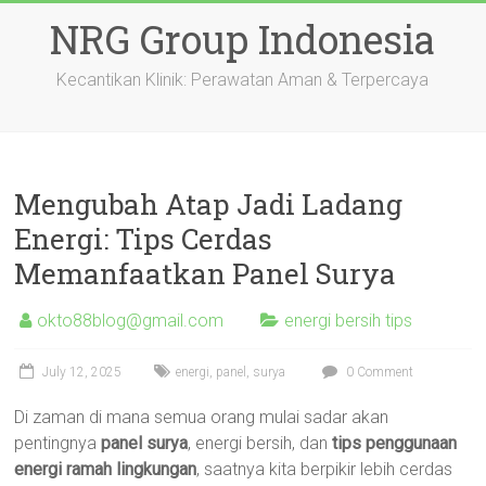
Skip
NRG Group Indonesia
to
content
Kecantikan Klinik: Perawatan Aman & Terpercaya
Mengubah Atap Jadi Ladang
Energi: Tips Cerdas
Memanfaatkan Panel Surya
okto88blog@gmail.com
energi bersih tips
July 12, 2025
energi
,
panel
,
surya
0 Comment
Di zaman di mana semua orang mulai sadar akan
pentingnya
panel surya
, energi bersih, dan
tips penggunaan
energi ramah lingkungan
, saatnya kita berpikir lebih cerdas