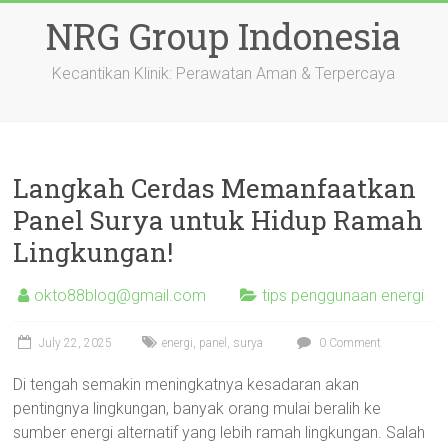
Skip
NRG Group Indonesia
to
content
Kecantikan Klinik: Perawatan Aman & Terpercaya
Langkah Cerdas Memanfaatkan
Panel Surya untuk Hidup Ramah
Lingkungan!
okto88blog@gmail.com
tips penggunaan energi
July 22, 2025
energi
,
panel
,
surya
0 Comment
Di tengah semakin meningkatnya kesadaran akan
pentingnya lingkungan, banyak orang mulai beralih ke
sumber energi alternatif yang lebih ramah lingkungan. Salah