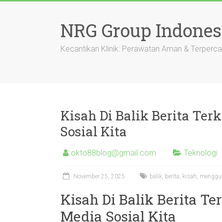
Skip
to
NRG Group Indones
content
Kecantikan Klinik: Perawatan Aman & Terperc
Kisah Di Balik Berita Te
Sosial Kita
okto88blog@gmail.com
Teknologi
November 25, 2025
balik
,
berita
,
kisah
,
menggu
Kisah Di Balik Berita 
Media Sosial Kita