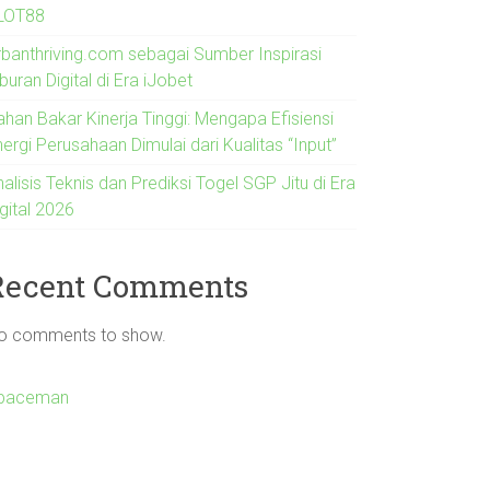
LOT88
rbanthriving.com sebagai Sumber Inspirasi
buran Digital di Era iJobet
ahan Bakar Kinerja Tinggi: Mengapa Efisiensi
ergi Perusahaan Dimulai dari Kualitas “Input”
alisis Teknis dan Prediksi Togel SGP Jitu di Era
gital 2026
Recent Comments
o comments to show.
paceman