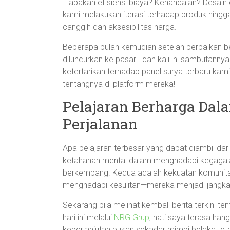
—apakah efisiensi biaya? Kehandalan? Desain 
kami melakukan iterasi terhadap produk hingg
canggih dan aksesibilitas harga.
Beberapa bulan kemudian setelah perbaikan ber
diluncurkan ke pasar—dan kali ini sambutannya
ketertarikan terhadap panel surya terbaru kam
tentangnya di platform mereka!
Pelajaran Berharga Dal
Perjalanan
Apa pelajaran terbesar yang dapat diambil da
ketahanan mental dalam menghadapi kegagalan
berkembang. Kedua adalah kekuatan komunitas
menghadapi kesulitan—mereka menjadi jangkar 
Sekarang bila melihat kembali berita terkini t
hari ini melalui
NRG Grup
, hati saya terasa han
keberlanjutan bukan sekadar mimpi belaka te