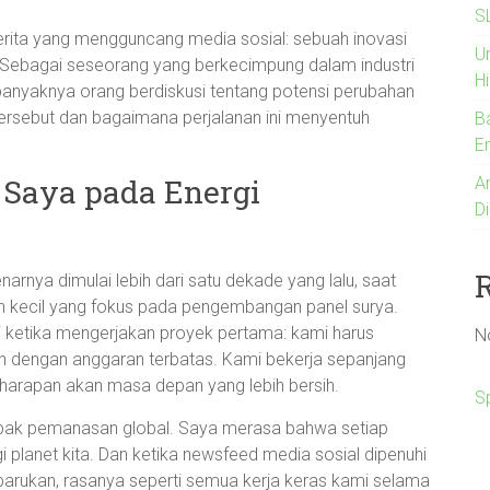
S
erita yang mengguncang media sosial: sebuah inovasi
U
n. Sebagai seseorang yang berkecimpung dalam industri
Hi
 banyaknya orang berdiskusi tentang potensi perubahan
ita tersebut dan bagaimana perjalanan ini menyentuh
B
En
 Saya pada Energi
An
Di
arnya dimulai lebih dari satu dekade yang lalu, saat
an kecil yang fokus pada pengembangan panel surya.
 ketika mengerjakan proyek pertama: kami harus
N
en dengan anggaran terbatas. Kami bekerja sepanjang
 harapan akan masa depan yang lebih bersih.
S
mpak pemanasan global. Saya merasa bahwa setiap
lanet kita. Dan ketika newsfeed media sosial dipenuhi
erbarukan, rasanya seperti semua kerja keras kami selama