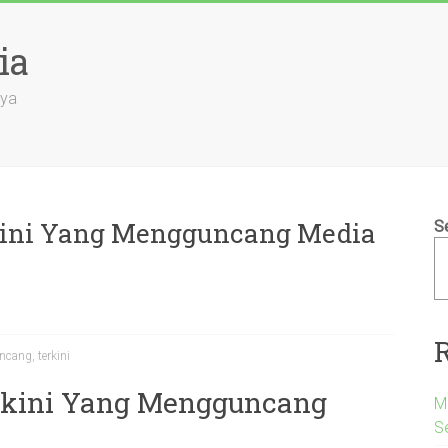
ia
aya
rkini Yang Mengguncang Media
S
ncang
,
terkini
Terkini Yang Mengguncang
Me
S