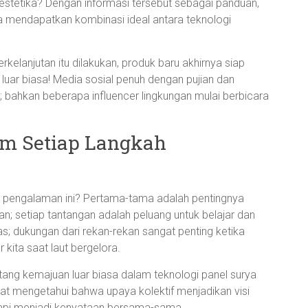
estetika? Dengan informasi tersebut sebagai panduan,
a mendapatkan kombinasi ideal antara teknologi
kelanjutan itu dilakukan, produk baru akhirnya siap
 luar biasa! Media sosial penuh dengan pujian dan
i; bahkan beberapa influencer lingkungan mulai berbicara
am Setiap Langkah
ri pengalaman ini? Pertama-tama adalah pentingnya
; setiap tantangan adalah peluang untuk belajar dan
; dukungan dari rekan-rekan sangat penting ketika
kita saat laut bergelora.
entang kemajuan luar biasa dalam teknologi panel surya
gat mengetahui bahwa upaya kolektif menjadikan visi
tapi menjadi kenyataan bersama-sama.