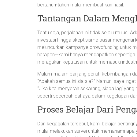
bertahun-tahun mulai membuahkan hasil.
Tantangan Dalam Mengh
Tentu saja, perjalanan ini tidak selalu mulus. 
investasi hingga skeptisisme pasar mengenai 
meluncurkan kampanye crowdfunding untuk mend
harapan—kami hanya mendapatkan sepertiga dar
meragukan keputusan untuk memasuki industri 
Malam-malam panjang penuh kebimbangan dan
“Apakah semua ini sia-sia?” Namun, saya ingat b
“Jika kita menyerah sekarang, siapa lagi yang
seperti secercah cahaya dalam kegelapan dan
Proses Belajar Dari Pen
Dari kegagalan tersebut, kami belajar pentin
mulai melakukan survei untuk memahami apa ya