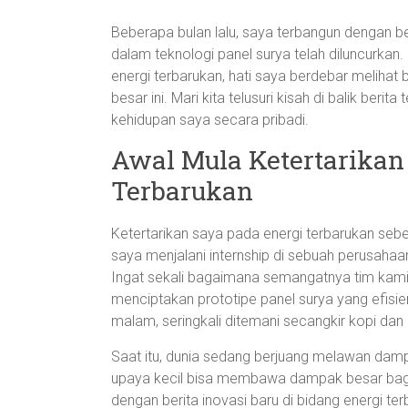
Beberapa bulan lalu, saya terbangun dengan b
dalam teknologi panel surya telah diluncurka
energi terbarukan, hati saya berdebar melihat
besar ini. Mari kita telusuri kisah di balik ber
kehidupan saya secara pribadi.
Awal Mula Ketertarikan
Terbarukan
Ketertarikan saya pada energi terbarukan seben
saya menjalani internship di sebuah perusaha
Ingat sekali bagaimana semangatnya tim kami
menciptakan prototipe panel surya yang efisi
malam, seringkali ditemani secangkir kopi dan
Saat itu, dunia sedang berjuang melawan da
upaya kecil bisa membawa dampak besar bagi p
dengan berita inovasi baru di bidang energi t