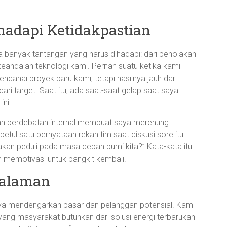
adapi Ketidakpastian
Ada banyak tantangan yang harus dihadapi: dari penolakan
keandalan teknologi kami. Pernah suatu ketika kami
anai proyek baru kami, tetapi hasilnya jauh dari
i target. Saat itu, ada saat-saat gelap saat saya
ini.
 perdebatan internal membuat saya merenung:
etul satu pernyataan rekan tim saat diskusi sore itu:
 akan peduli pada masa depan bumi kita?” Kata-kata itu
 memotivasi untuk bangkit kembali.
galaman
gnya mendengarkan pasar dan pelanggan potensial. Kami
ng masyarakat butuhkan dari solusi energi terbarukan