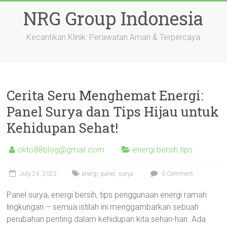
Skip
NRG Group Indonesia
to
content
Kecantikan Klinik: Perawatan Aman & Terpercaya
Cerita Seru Menghemat Energi:
Panel Surya dan Tips Hijau untuk
Kehidupan Sehat!
okto88blog@gmail.com
energi bersih tips
July 24, 2025
energi
,
panel
,
surya
0 Comment
Panel surya, energi bersih, tips penggunaan energi ramah
lingkungan – semua istilah ini menggambarkan sebuah
perubahan penting dalam kehidupan kita sehari-hari. Ada