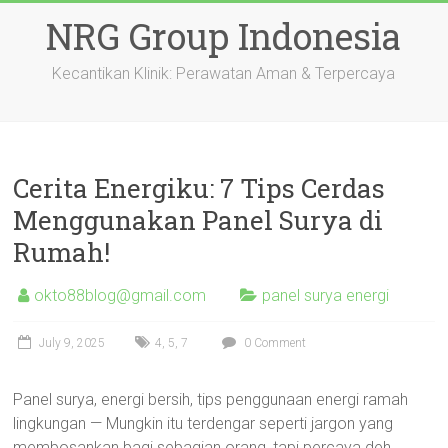
Skip
NRG Group Indonesia
to
content
Kecantikan Klinik: Perawatan Aman & Terpercaya
Cerita Energiku: 7 Tips Cerdas
Menggunakan Panel Surya di
Rumah!
okto88blog@gmail.com
panel surya energi
July 9, 2025
4
,
5
,
7
0 Comment
Panel surya, energi bersih, tips penggunaan energi ramah
lingkungan — Mungkin itu terdengar seperti jargon yang
membosankan bagi sebagian orang, tapi percaya deh,