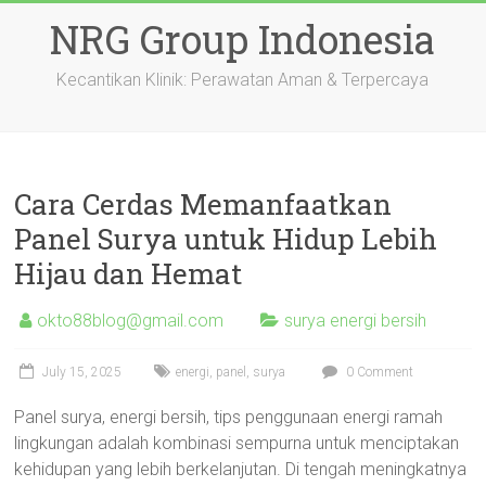
Skip
NRG Group Indonesia
to
content
Kecantikan Klinik: Perawatan Aman & Terpercaya
Cara Cerdas Memanfaatkan
Panel Surya untuk Hidup Lebih
Hijau dan Hemat
okto88blog@gmail.com
surya energi bersih
July 15, 2025
energi
,
panel
,
surya
0 Comment
Panel surya, energi bersih, tips penggunaan energi ramah
lingkungan adalah kombinasi sempurna untuk menciptakan
kehidupan yang lebih berkelanjutan. Di tengah meningkatnya