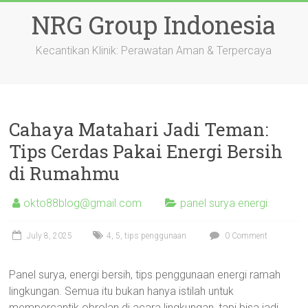
Skip
NRG Group Indonesia
to
content
Kecantikan Klinik: Perawatan Aman & Terpercaya
Cahaya Matahari Jadi Teman:
Tips Cerdas Pakai Energi Bersih
di Rumahmu
okto88blog@gmail.com
panel surya energi
July 8, 2025
4
,
5
,
tips penggunaan
0 Comment
Panel surya, energi bersih, tips penggunaan energi ramah
lingkungan. Semua itu bukan hanya istilah untuk
mempercantik obrolan di acara lingkungan, tapi bisa jadi