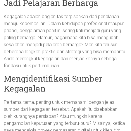
Jadi Pelajaran Berharga
Kegagalan adalah bagian tak terpisahkan dari perjalanan
menuju keberhasilan. Dalam kehidupan profesional maupun
pribadi, pengalaman pahit ini sering kali menjadi guru yang
paling berharga. Namun, bagaimana kita bisa mengubah
kesalahan menjadi pelajaran berharga? Mari kita telusuri
beberapa langkah praktis dan strategi yang bisa membantu
Anda merangkul kegagalan dan menjadikannya sebagai
fondasi untuk pertumbuhan.
Mengidentifikasi Sumber
Kegagalan
Pertama-tama, penting untuk memahami dengan jelas
sumber dari kegagalan tersebut. Apakah itu disebabkan
oleh kurangnya persiapan? Atau mungkin karena
pengambilan keputusan yang terburu-buru? Misalnya, ketika
saya mengelola proyek pemasaran digital untuk klien, tim