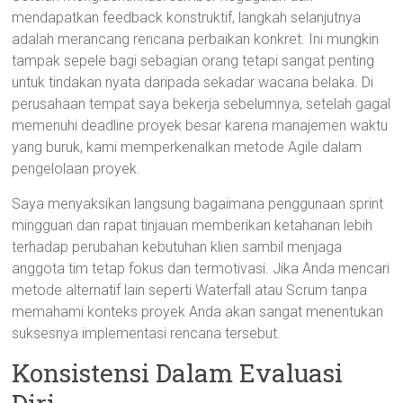
mendapatkan feedback konstruktif, langkah selanjutnya
adalah merancang rencana perbaikan konkret. Ini mungkin
tampak sepele bagi sebagian orang tetapi sangat penting
untuk tindakan nyata daripada sekadar wacana belaka. Di
perusahaan tempat saya bekerja sebelumnya, setelah gagal
memenuhi deadline proyek besar karena manajemen waktu
yang buruk, kami memperkenalkan metode Agile dalam
pengelolaan proyek.
Saya menyaksikan langsung bagaimana penggunaan sprint
mingguan dan rapat tinjauan memberikan ketahanan lebih
terhadap perubahan kebutuhan klien sambil menjaga
anggota tim tetap fokus dan termotivasi. Jika Anda mencari
metode alternatif lain seperti Waterfall atau Scrum tanpa
memahami konteks proyek Anda akan sangat menentukan
suksesnya implementasi rencana tersebut.
Konsistensi Dalam Evaluasi