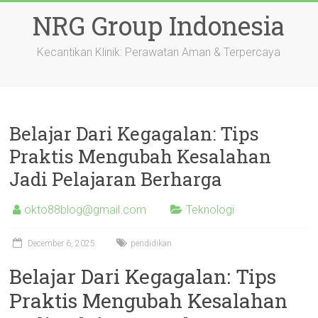
Skip
NRG Group Indonesia
to
content
Kecantikan Klinik: Perawatan Aman & Terpercaya
Belajar Dari Kegagalan: Tips
Praktis Mengubah Kesalahan
Jadi Pelajaran Berharga
okto88blog@gmail.com
Teknologi
December 6, 2025
pendidikan
Belajar Dari Kegagalan: Tips
Praktis Mengubah Kesalahan