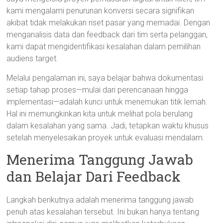
kami mengalami penurunan konversi secara signifikan
akibat tidak melakukan riset pasar yang memadai. Dengan
menganalisis data dan feedback dari tim serta pelanggan,
kami dapat mengidentifikasi kesalahan dalam pemilihan
audiens target.
Melalui pengalaman ini, saya belajar bahwa dokumentasi
setiap tahap proses—mulai dari perencanaan hingga
implementasi—adalah kunci untuk menemukan titik lemah.
Hal ini memungkinkan kita untuk melihat pola berulang
dalam kesalahan yang sama. Jadi, tetapkan waktu khusus
setelah menyelesaikan proyek untuk evaluasi mendalam.
Menerima Tanggung Jawab
dan Belajar Dari Feedback
Langkah berikutnya adalah menerima tanggung jawab
penuh atas kesalahan tersebut. Ini bukan hanya tentang